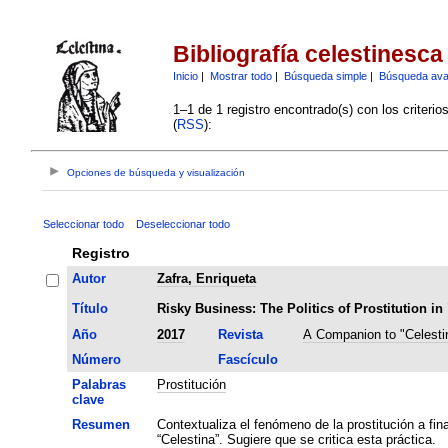
Bibliografía celestinesca
Inicio
|
Mostrar todo
|
Búsqueda simple
|
Búsqueda av
1–1 de 1 registro encontrado(s) con los criteri
(
RSS
):
Opciones de búsqueda y visualización
Seleccionar todo
Deseleccionar todo
Registro
Autor
Zafra, Enriqueta
Título
Risky Business: The Politics of Prostitution in
Año
2017
Revista
A Companion to "Celesti
Número
Fascículo
Palabras
Prostitución
clave
Resumen
Contextualiza el fenómeno de la prostitución a fina
“Celestina”. Sugiere que se critica esta práctica.