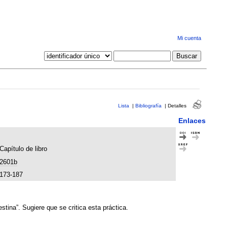
Mi cuenta
Lista
|
Bibliografía
|
Detalles
Enlaces
Capítulo de libro
2601b
173-187
stina”. Sugiere que se critica esta práctica.