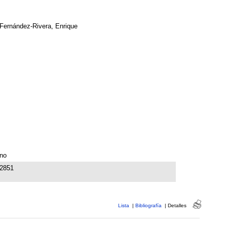
Fernández-Rivera, Enrique
no
2851
Lista
|
Bibliografía
|
Detalles