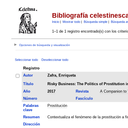
Bibliografía celestinesc
Inicio
|
Mostrar todo
|
Búsqueda simple
|
Búsqueda a
1–1 de 1 registro encontrado(s) con los criter
Opciones de búsqueda y visualización
Seleccionar todo
Deseleccionar todo
Registro
Autor
Zafra, Enriqueta
Título
Risky Business: The Politics of Prostitution i
Año
2017
Revista
A Companion to 
Número
Fascículo
Palabras
Prostitución
clave
Resumen
Contextualiza el fenómeno de la prostitución a fin
Dirección