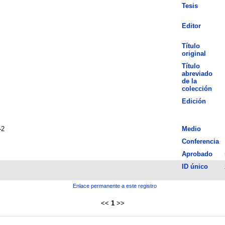
Tesis
Editor
Título
original
Título
abreviado
de la
colección
Edición
-2
Medio
Conferencia
Aprobado
ID único
Enlace permanente a este registro
<<
1
>>