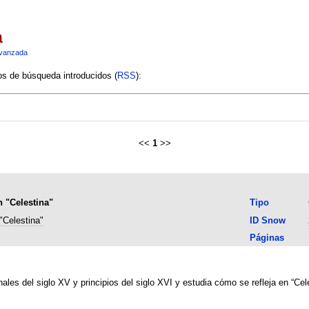
a
vanzada
ios de búsqueda introducidos (
RSS
):
<<
1
>>
n "Celestina"
Tipo
"Celestina"
ID Snow
Páginas
ales del siglo XV y principios del siglo XVI y estudia cómo se refleja en “Cele