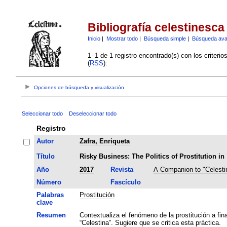
Bibliografía celestinesca
Inicio
|
Mostrar todo
|
Búsqueda simple
|
Búsqueda av
1–1 de 1 registro encontrado(s) con los criteri
(
RSS
):
Opciones de búsqueda y visualización
Seleccionar todo
Deseleccionar todo
Registro
Autor
Zafra, Enriqueta
Título
Risky Business: The Politics of Prostitution in
Año
2017
Revista
A Companion to "Celesti
Número
Fascículo
Palabras
Prostitución
clave
Resumen
Contextualiza el fenómeno de la prostitución a fina
“Celestina”. Sugiere que se critica esta práctica.