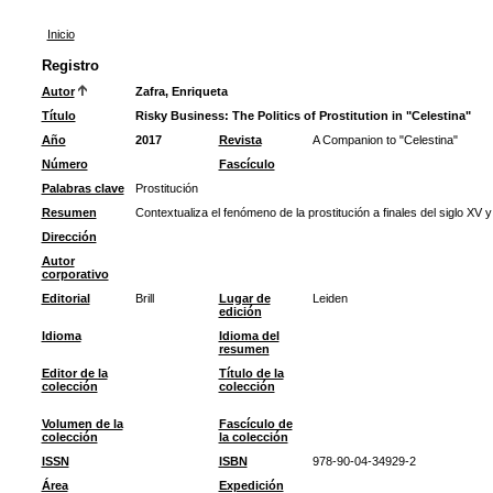
Inicio
Registro
Autor
Zafra, Enriqueta
Título
Risky Business: The Politics of Prostitution in "Celestina"
Año
2017
Revista
A Companion to "Celestina"
Número
Fascículo
Palabras clave
Prostitución
Resumen
Contextualiza el fenómeno de la prostitución a finales del siglo XV y
Dirección
Autor
corporativo
Editorial
Brill
Lugar de
Leiden
edición
Idioma
Idioma del
resumen
Editor de la
Título de la
colección
colección
Volumen de la
Fascículo de
colección
la colección
ISSN
ISBN
978-90-04-34929-2
Área
Expedición