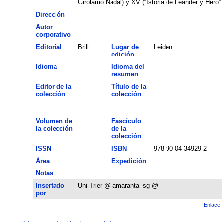
Girolamo Nadal) y XV (“Istòria de Leánder y Hero” 
Dirección
Autor
corporativo
Editorial
Brill
Lugar de
Leiden
edición
Idioma
Idioma del
resumen
Editor de la
Título de la
colección
colección
Volumen de
Fascículo
la colección
de la
colección
ISSN
ISBN
978-90-04-34929-2
Área
Expedición
Notas
Insertado
Uni-Trier @ amaranta_sg @
por
Enlace 