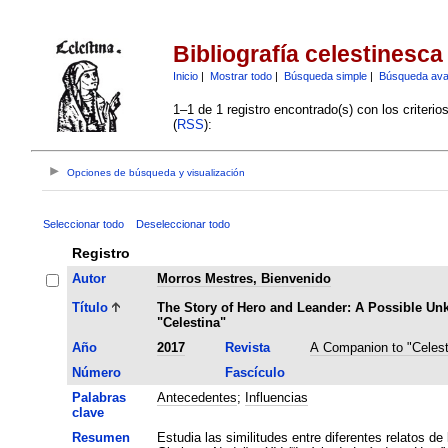
Bibliografía celestinesca
Inicio
|
Mostrar todo
|
Búsqueda simple
|
Búsqueda av
1–1 de 1 registro encontrado(s) con los criteri
(
RSS
):
Opciones de búsqueda y visualización
Seleccionar todo
Deseleccionar todo
Registro
Autor
Morros Mestres, Bienvenido
Título
The Story of Hero and Leander: A Possible U
"Celestina"
Año
2017
Revista
A Companion to "Celest
Número
Fascículo
Palabras
Antecedentes
;
Influencias
clave
Resumen
Estudia las similitudes entre diferentes relatos de