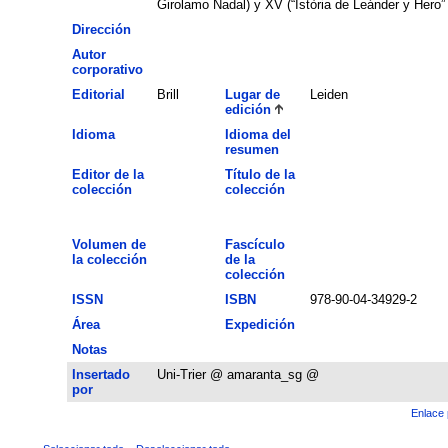
Girolamo Nadal) y XV (“Istòria de Leánder y Hero” 
Dirección
Autor
corporativo
Editorial
Brill
Lugar de
Leiden
edición
Idioma
Idioma del
resumen
Editor de la
Título de la
colección
colección
Volumen de
Fascículo
la colección
de la
colección
ISSN
ISBN
978-90-04-34929-2
Área
Expedición
Notas
Insertado
Uni-Trier @ amaranta_sg @
por
Enlace 