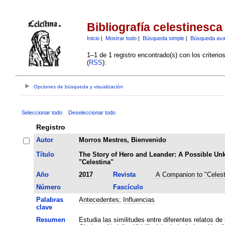
Bibliografía celestinesca
Inicio
|
Mostrar todo
|
Búsqueda simple
|
Búsqueda av
1–1 de 1 registro encontrado(s) con los criteri
(
RSS
):
Opciones de búsqueda y visualización
Seleccionar todo
Deseleccionar todo
Registro
Autor
Morros Mestres, Bienvenido
Título
The Story of Hero and Leander: A Possible U
"Celestina"
Año
2017
Revista
A Companion to "Celest
Número
Fascículo
Palabras
Antecedentes
;
Influencias
clave
Resumen
Estudia las similitudes entre diferentes relatos de