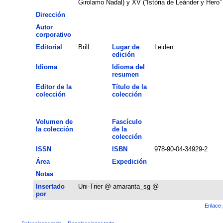
Girolamo Nadal) y XV (“Istòria de Leánder y Hero” 
Dirección
Autor
corporativo
Editorial
Brill
Lugar de
Leiden
edición
Idioma
Idioma del
resumen
Editor de la
Título de la
colección
colección
Volumen de
Fascículo
la colección
de la
colección
ISSN
ISBN
978-90-04-34929-2
Área
Expedición
Notas
Insertado
Uni-Trier @ amaranta_sg @
por
Enlace 