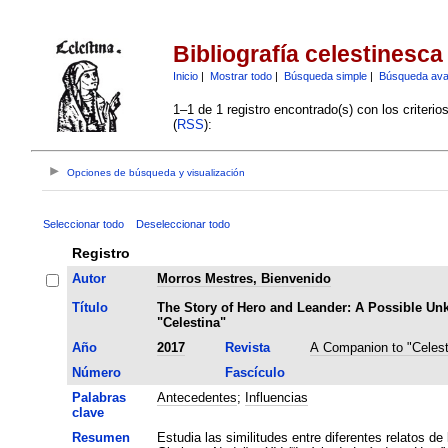
Bibliografía celestinesca
Inicio
|
Mostrar todo
|
Búsqueda simple
|
Búsqueda av
1–1 de 1 registro encontrado(s) con los criteri
(
RSS
):
Opciones de búsqueda y visualización
Seleccionar todo
Deseleccionar todo
Registro
Autor
Morros Mestres, Bienvenido
Título
The Story of Hero and Leander: A Possible U
"Celestina"
Año
2017
Revista
A Companion to "Celest
Número
Fascículo
Palabras
Antecedentes
;
Influencias
clave
Resumen
Estudia las similitudes entre diferentes relatos de