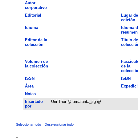
Autor
corporativo
Editorial
Lugar de
edición
Idioma
Idioma d
resumen
Editor de la
Título de
colección
colecció
Volumen de
Fascícul
la colección
de la
colecció
ISSN
ISBN
Área
Expedic
Notas
Insertado
Uni-Trier @ amaranta_sg @
por
Seleccionar todo
Deseleccionar todo