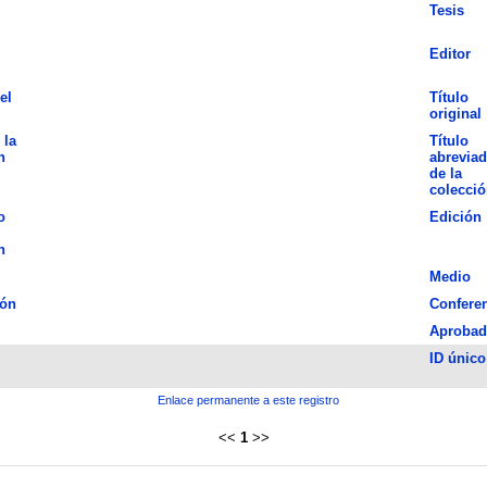
Tesis
Editor
el
Título
original
 la
Título
n
abrevia
de la
colecció
o
Edición
n
Medio
ión
Confere
Aprobad
ID único
Enlace permanente a este registro
<<
1
>>