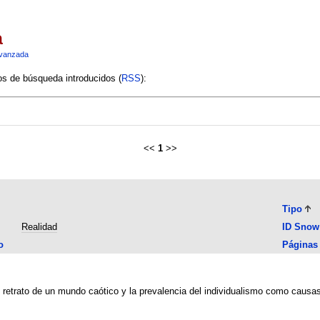
a
vanzada
ios de búsqueda introducidos (
RSS
):
<<
1
>>
Tipo
Realidad
ID Snow
o
Páginas
su retrato de un mundo caótico y la prevalencia del individualismo como causas