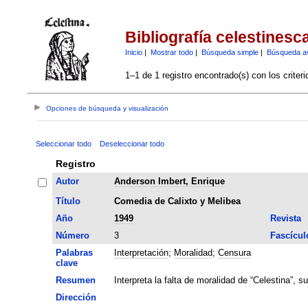
Bibliografía celestinesc
Inicio
|
Mostrar todo
|
Búsqueda simple
|
Búsqueda a
1–1 de 1 registro encontrado(s) con los criter
Opciones de búsqueda y visualización
Seleccionar todo
Deseleccionar todo
Registro
Autor
Anderson Imbert, Enrique
Título
Comedia de Calixto y Melibea
Año
1949
Revista
Número
3
Fascícul
Palabras
Interpretación
;
Moralidad
;
Censura
clave
Resumen
Interpreta la falta de moralidad de “Celestina”, 
Dirección