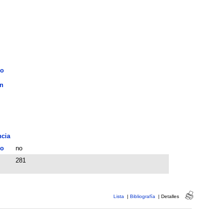
do
n
ncia
o
no
281
Lista
|
Bibliografía
|
Detalles