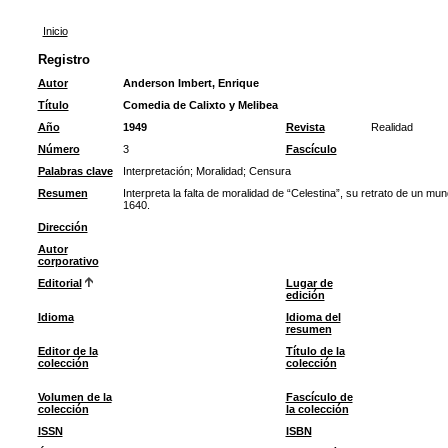
Inicio
Registro
Autor
Anderson Imbert, Enrique
Título
Comedia de Calixto y Melibea
Año
1949
Revista
Realidad
Número
3
Fascículo
Palabras clave
Interpretación
;
Moralidad
;
Censura
Resumen
Interpreta la falta de moralidad de “Celestina”, su retrato de un mu
1640.
Dirección
Autor
corporativo
Editorial
Lugar de
edición
Idioma
Idioma del
resumen
Editor de la
Título de la
colección
colección
Volumen de la
Fascículo de
colección
la colección
ISSN
ISBN