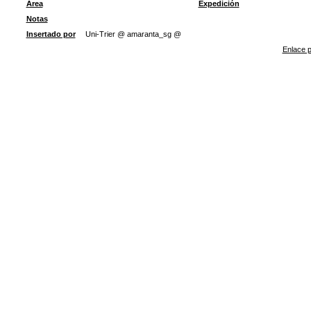
Área
Expedición
Notas
Insertado por
Uni-Trier @ amaranta_sg @
Enlace p