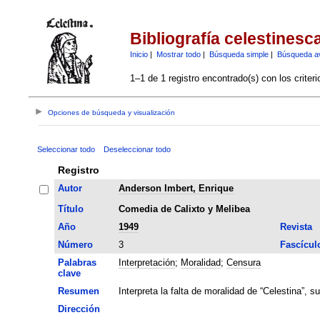
Bibliografía celestinesc
Inicio
|
Mostrar todo
|
Búsqueda simple
|
Búsqueda a
1–1 de 1 registro encontrado(s) con los criter
Opciones de búsqueda y visualización
Seleccionar todo
Deseleccionar todo
Registro
Autor
Anderson Imbert, Enrique
Título
Comedia de Calixto y Melibea
Año
1949
Revista
Número
3
Fascícul
Palabras
Interpretación
;
Moralidad
;
Censura
clave
Resumen
Interpreta la falta de moralidad de “Celestina”, 
Dirección