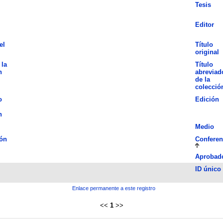
Tesis
Editor
el
Título
original
 la
Título
n
abreviad
de la
colecció
o
Edición
n
Medio
ón
Conferen
Aprobad
ID único
Enlace permanente a este registro
<<
1
>>