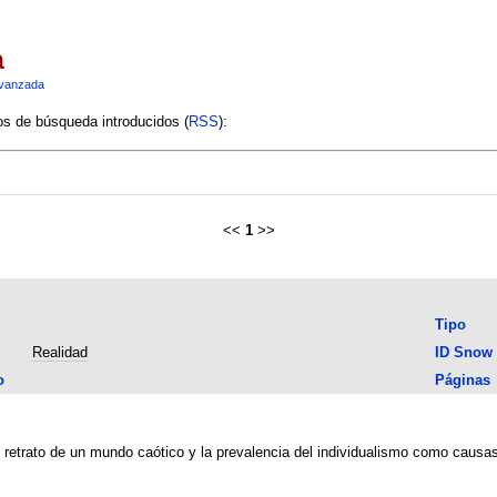
a
vanzada
ios de búsqueda introducidos (
RSS
):
<<
1
>>
Tipo
Realidad
ID Snow
o
Páginas
su retrato de un mundo caótico y la prevalencia del individualismo como causas