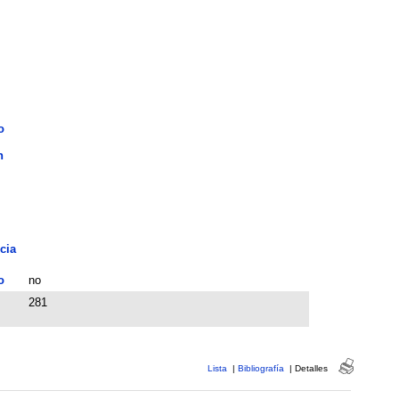
o
n
cia
o
no
281
Lista
|
Bibliografía
|
Detalles