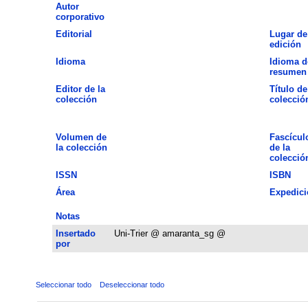
Autor
corporativo
Editorial
Lugar de
edición
Idioma
Idioma d
resumen
Editor de la
Título de
colección
colecció
Volumen de
Fascícul
la colección
de la
colecció
ISSN
ISBN
Área
Expedici
Notas
Insertado
Uni-Trier @ amaranta_sg @
por
Seleccionar todo
Deseleccionar todo