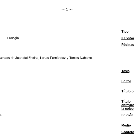
<<
1
>>
Tipo
Filología
ID Sno
Páginas
 teatrales de Juan del Encina, Lucas Fernández y Torres Naharro.
Tesis
Editor
Título o
Título
abrevia
la colec
e
Edición
n
Medio
Confere