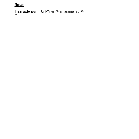
Notas
Insertado por
Uni-Trier @ amaranta_sg @