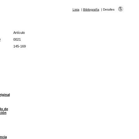
Lista
|
Bibliografía
|
Detalles
Artículo
w
0021
145-169
riginal
do de
ción
ncia