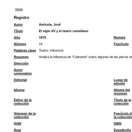
Inicio
Registro
Autor
Amícola, José
Título
El siglo XV y el teatro castellano
Año
1970
Revista
Número
14
Fascículo
Palabras clave
Teatro
;
Influencia
Resumen
Analiza la influencia de “Celestina” sobre algunas de las piezas
Dirección
Autor
corporativo
Editorial
Lugar de
edición
Idioma
Idioma del
resumen
Editor de la
Título de la
colección
colección
Volumen de la
Fascículo d
colección
la colecció
ISSN
ISBN
Área
Expedición