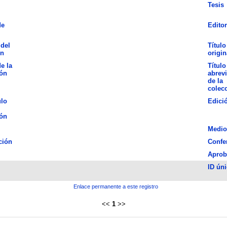
Tesis
de
Editor
del
Título
n
origin
de la
Título
ión
abrev
de la
colec
ulo
Edici
ión
Medio
ción
Confe
Aprob
ID ún
Enlace permanente a este registro
<<
1
>>