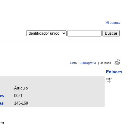
Mi cuenta
Lista
|
Bibliografía
|
Detalles
Enlaces
Artículo
ow
0021
as
145-169
ro.