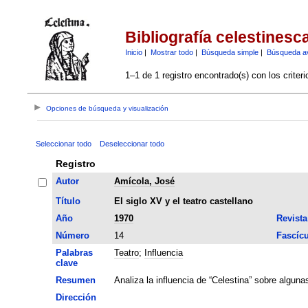
Bibliografía celestinesc
Inicio
|
Mostrar todo
|
Búsqueda simple
|
Búsqueda a
1–1 de 1 registro encontrado(s) con los criter
Opciones de búsqueda y visualización
Seleccionar todo
Deseleccionar todo
Registro
Autor
Amícola, José
Título
El siglo XV y el teatro castellano
Año
1970
Revista
Número
14
Fascíc
Palabras
Teatro
;
Influencia
clave
Resumen
Analiza la influencia de “Celestina” sobre algun
Dirección