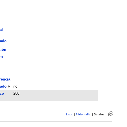
al
iado
ción
ón
rencia
ado
no
ico
280
Lista
|
Bibliografía
|
Detalles