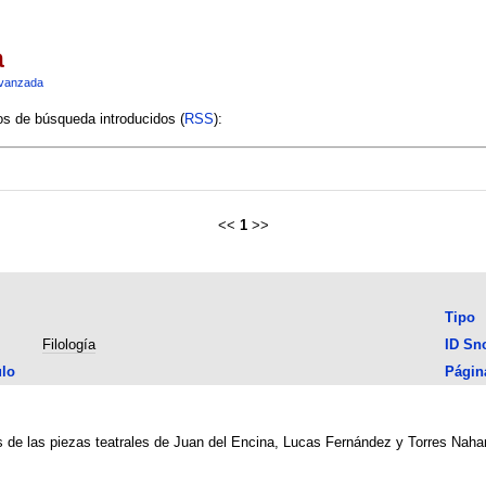
a
vanzada
ios de búsqueda introducidos (
RSS
):
<<
1
>>
Tipo
Filología
ID Sn
ulo
Págin
as de las piezas teatrales de Juan del Encina, Lucas Fernández y Torres Nahar