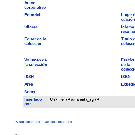
Autor
corporativo
Editorial
Lugar 
edición
Idioma
Idioma 
resume
Editor de la
Título 
colección
colecc
Volumen de
Fascíc
la colección
de la
colecc
ISSN
ISBN
Área
Expedi
Notas
Insertado
Uni-Trier @ amaranta_sg @
por
Seleccionar todo
Deseleccionar todo