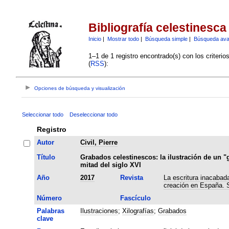
Bibliografía celestinesca
Inicio
|
Mostrar todo
|
Búsqueda simple
|
Búsqueda av
1–1 de 1 registro encontrado(s) con los criteri
(
RSS
):
Opciones de búsqueda y visualización
Seleccionar todo
Deseleccionar todo
Registro
Autor
Civil, Pierre
Título
Grabados celestinescos: la ilustración de un "g
mitad del siglo XVI
Año
2017
Revista
La escritura inacabada
creación en España. S
Número
Fascículo
Palabras
Ilustraciones
;
Xilografías
;
Grabados
clave