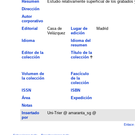
Resumen
Estudio relativamente superficial de los grabados y 
Dirección
Autor
corporativo
Editorial
Casa de
Lugar de
Madrid
Velázquez
edición
Idioma
Idioma del
resumen
Editor de la
Título de la
colección
colección
Volumen de
Fascículo
la colección
de la
colección
ISSN
ISBN
Área
Expedición
Notas
Insertado
Uni-Trier @ amaranta_sg @
por
Enlace 