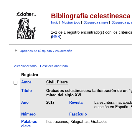
Bibliografía celestinesca
Inicio
|
Mostrar todo
|
Búsqueda simple
|
Búsqueda av
1–1 de 1 registro encontrado(s) con los criteri
(
RSS
):
Opciones de búsqueda y visualización
Seleccionar todo
Deseleccionar todo
Registro
Autor
Civil, Pierre
Título
Grabados celestinescos: la ilustración de un "g
mitad del siglo XVI
Año
2017
Revista
La escritura inacabada
creación en España. S
Número
Fascículo
Palabras
Ilustraciones
;
Xilografías
;
Grabados
clave