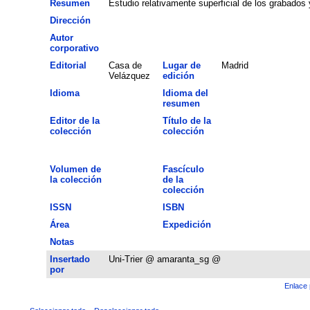
Resumen
Estudio relativamente superficial de los grabados y 
Dirección
Autor
corporativo
Editorial
Casa de
Lugar de
Madrid
Velázquez
edición
Idioma
Idioma del
resumen
Editor de la
Título de la
colección
colección
Volumen de
Fascículo
la colección
de la
colección
ISSN
ISBN
Área
Expedición
Notas
Insertado
Uni-Trier @ amaranta_sg @
por
Enlace 