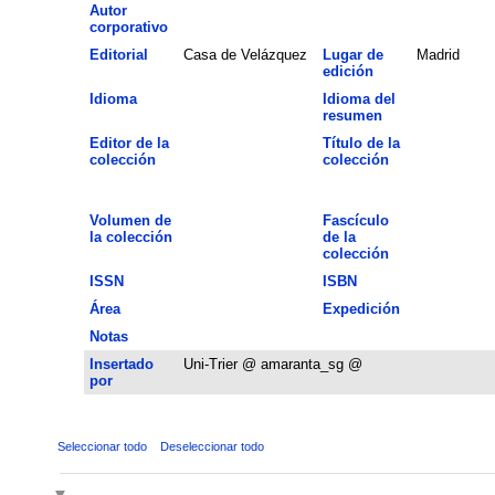
Autor
corporativo
Editorial
Casa de Velázquez
Lugar de
Madrid
edición
Idioma
Idioma del
resumen
Editor de la
Título de la
colección
colección
Volumen de
Fascículo
la colección
de la
colección
ISSN
ISBN
Área
Expedición
Notas
Insertado
Uni-Trier @ amaranta_sg @
por
Seleccionar todo
Deseleccionar todo