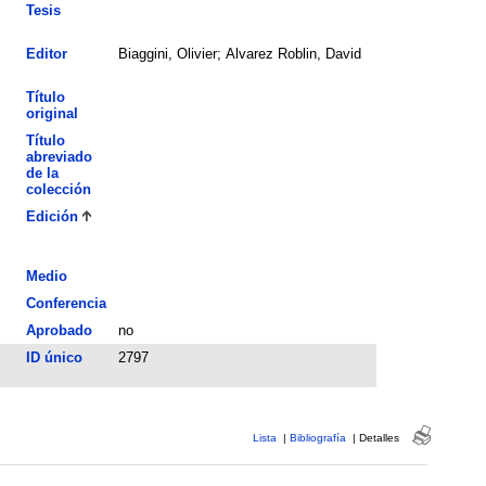
Tesis
Editor
Biaggini, Olivier; Alvarez Roblin, David
Título
original
Título
abreviado
de la
colección
Edición
Medio
Conferencia
Aprobado
no
ID único
2797
Lista
|
Bibliografía
|
Detalles