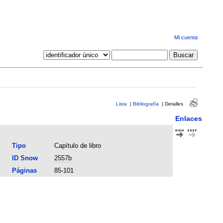
Mi cuenta
Lista
|
Bibliografía
|
Detalles
Enlaces
Tipo
Capítulo de libro
ID Snow
2557b
Páginas
85-101