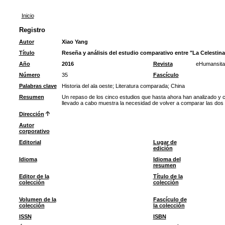
Inicio
Registro
Autor
Xiao Yang
Título
Reseña y análisis del estudio comparativo entre "La Celestina"
Año
2016
Revista
eHumansita
Número
35
Fascículo
Palabras clave
Historia del ala oeste
;
Literatura comparada
;
China
Resumen
Un repaso de los cinco estudios que hasta ahora han analizado y co
llevado a cabo muestra la necesidad de volver a comparar las dos
Dirección
Autor
corporativo
Editorial
Lugar de
edición
Idioma
Idioma del
resumen
Editor de la
Título de la
colección
colección
Volumen de la
Fascículo de
colección
la colección
ISSN
ISBN