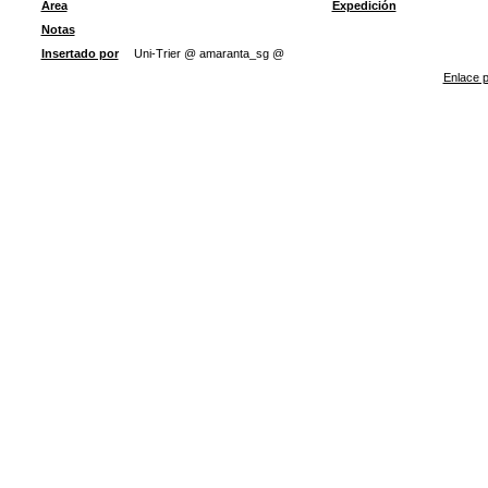
Área
Expedición
Notas
Insertado por
Uni-Trier @ amaranta_sg @
Enlace p