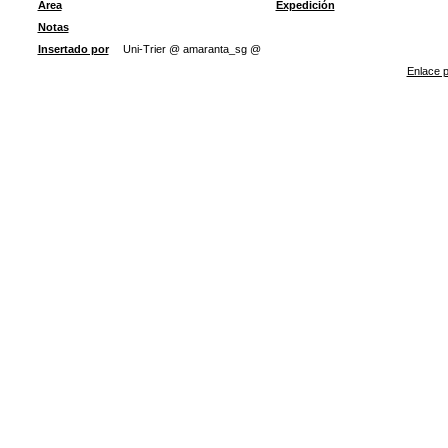
Área
Expedición
Notas
Insertado por
Uni-Trier @ amaranta_sg @
Enlace p