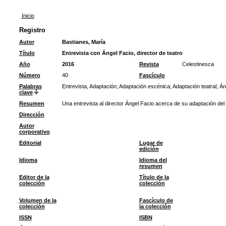
Inicio
Registro
Autor
Bastianes, María
Título
Entrevista con Ángel Facio, director de teatro
Año
2016
Revista
Celestinesca
Número
40
Fascículo
Palabras
Entrevista, Adaptación
;
Adaptación escénica
;
Adaptación teatral
;
Án
clave
Resumen
Una entrevista al director Ángel Facio acerca de su adaptación de
Dirección
Autor
corporativo
Editorial
Lugar de
edición
Idioma
Idioma del
resumen
Editor de la
Título de la
colección
colección
Volumen de la
Fascículo de
colección
la colección
ISSN
ISBN