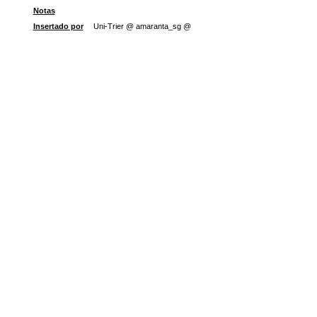
Notas
Insertado por
Uni-Trier @ amaranta_sg @