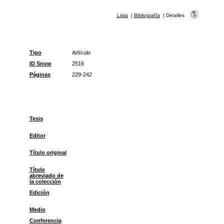
Lista
|
Bibliografía
|
Detalles
Tipo
Artículo
ID Snow
2516
Páginas
229-242
Tesis
Editor
Título original
Título
abreviado de
la colección
Edición
Medio
Conferencia