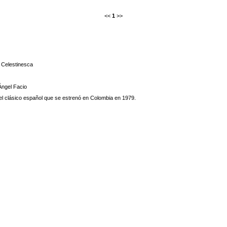
<<
1
>>
Celestinesca
Ángel Facio
del clásico español que se estrenó en Colombia en 1979.