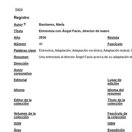
Inicio
Registro
Autor
Bastianes, María
Título
Entrevista con Ángel Facio, director de teatro
Año
2016
Revista
Número
40
Fascículo
Palabras clave
Entrevista, Adaptación
;
Adaptación escénica
;
Adaptación teatral
;
Resumen
Una entrevista al director Ángel Facio acerca de su adaptación 
Dirección
Autor
corporativo
Editorial
Lugar de
edición
Idioma
Idioma del
resumen
Editor de la
Título de la
colección
colección
Volumen de la
Fascículo de
colección
la colección
ISSN
ISBN
Área
Expedición