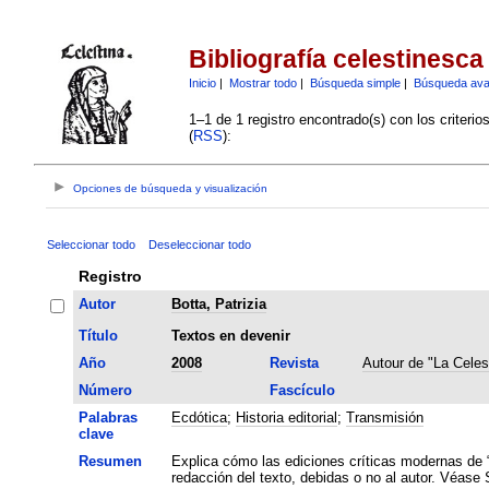
Bibliografía celestinesca
Inicio
|
Mostrar todo
|
Búsqueda simple
|
Búsqueda av
1–1 de 1 registro encontrado(s) con los criteri
(
RSS
):
Opciones de búsqueda y visualización
Seleccionar todo
Deseleccionar todo
Registro
Autor
Botta, Patrizia
Título
Textos en devenir
Año
2008
Revista
Autour de "La Celes
Número
Fascículo
Palabras
Ecdótica
;
Historia editorial
;
Transmisión
clave
Resumen
Explica cómo las ediciones críticas modernas de “
redacción del texto, debidas o no al autor. Véase