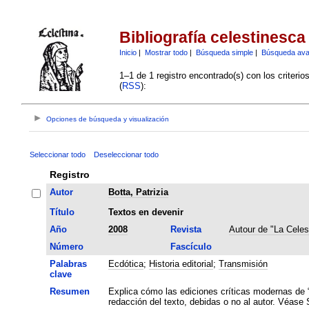
Bibliografía celestinesca
Inicio
|
Mostrar todo
|
Búsqueda simple
|
Búsqueda av
1–1 de 1 registro encontrado(s) con los criteri
(
RSS
):
Opciones de búsqueda y visualización
Seleccionar todo
Deseleccionar todo
Registro
Autor
Botta, Patrizia
Título
Textos en devenir
Año
2008
Revista
Autour de "La Celes
Número
Fascículo
Palabras
Ecdótica
;
Historia editorial
;
Transmisión
clave
Resumen
Explica cómo las ediciones críticas modernas de “
redacción del texto, debidas o no al autor. Véase