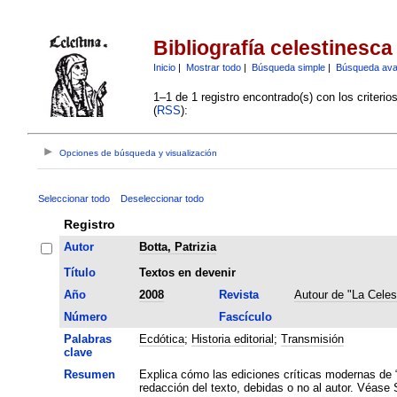
Bibliografía celestinesca
Inicio
|
Mostrar todo
|
Búsqueda simple
|
Búsqueda av
1–1 de 1 registro encontrado(s) con los criteri
(
RSS
):
Opciones de búsqueda y visualización
Seleccionar todo
Deseleccionar todo
Registro
Autor
Botta, Patrizia
Título
Textos en devenir
Año
2008
Revista
Autour de "La Celes
Número
Fascículo
Palabras
Ecdótica
;
Historia editorial
;
Transmisión
clave
Resumen
Explica cómo las ediciones críticas modernas de “
redacción del texto, debidas o no al autor. Véase