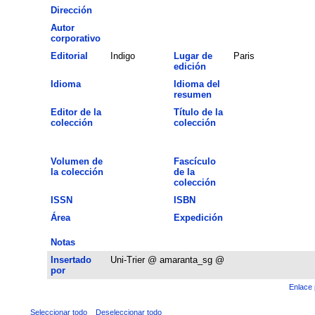
Dirección
Autor
corporativo
Editorial
Indigo
Lugar de
Paris
edición
Idioma
Idioma del
resumen
Editor de la
Título de la
colección
colección
Volumen de
Fascículo
la colección
de la
colección
ISSN
ISBN
Área
Expedición
Notas
Insertado
Uni-Trier @ amaranta_sg @
por
Enlace 
Seleccionar todo
Deseleccionar todo