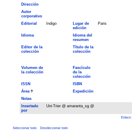
Dirección
Autor
corporativo
Editorial
Indigo
Lugar de
Paris
edición
Idioma
Idioma del
resumen
Editor de la
Título de la
colección
colección
Volumen de
Fascículo
la colección
de la
colección
ISSN
ISBN
Área
Expedición
Notas
Insertado
Uni-Trier @ amaranta_sg @
por
Enlace 
Seleccionar todo
Deseleccionar todo