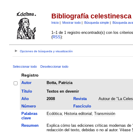
Bibliografía celestinesca
Inicio
|
Mostrar todo
|
Búsqueda simple
|
Búsqueda av
1–1 de 1 registro encontrado(s) con los criteri
(
RSS
):
Opciones de búsqueda y visualización
Seleccionar todo
Deseleccionar todo
Registro
Autor
Botta, Patrizia
Título
Textos en devenir
Año
2008
Revista
Autour de "La Celes
Número
Fascículo
Palabras
Ecdótica
;
Historia editorial
;
Transmisión
clave
Resumen
Explica cómo las ediciones críticas modernas de “
redacción del texto, debidas o no al autor. Véase