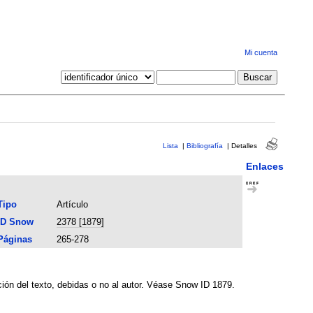
Mi cuenta
Lista
|
Bibliografía
|
Detalles
Enlaces
Tipo
Artículo
ID Snow
2378 [1879]
Páginas
265-278
ión del texto, debidas o no al autor. Véase Snow ID 1879.