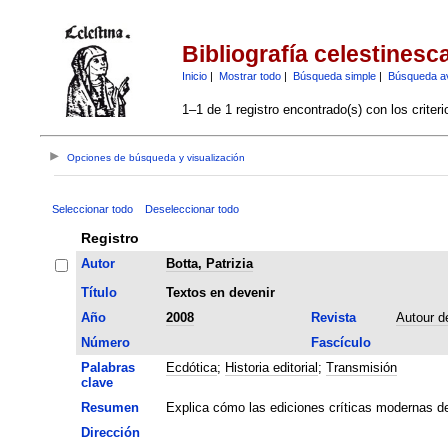
Bibliografía celestinesc
Inicio
|
Mostrar todo
|
Búsqueda simple
|
Búsqueda a
1–1 de 1 registro encontrado(s) con los criter
Opciones de búsqueda y visualización
Seleccionar todo
Deseleccionar todo
Registro
Autor
Botta, Patrizia
Título
Textos en devenir
Año
2008
Revista
Autour d
Número
Fascículo
Palabras
Ecdótica
;
Historia editorial
;
Transmisión
clave
Resumen
Explica cómo las ediciones críticas modernas de
Dirección