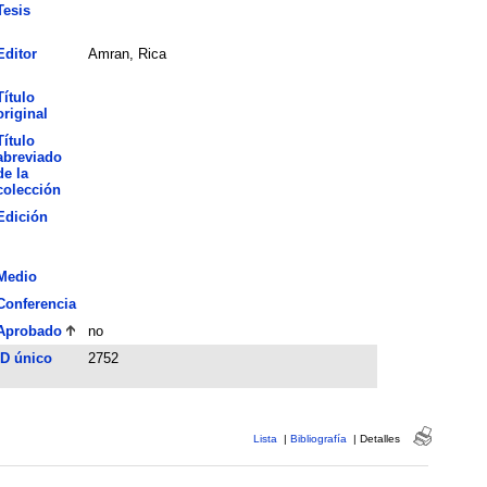
Tesis
Editor
Amran, Rica
Título
original
Título
abreviado
de la
colección
Edición
Medio
Conferencia
Aprobado
no
ID único
2752
Lista
|
Bibliografía
|
Detalles