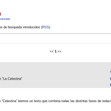
a
vanzada
ios de búsqueda introducidos (
RSS
):
<<
1
>>
e "La Celestina"
 “Celestina” leemos un texto que combina todas las distintas fases de redacc