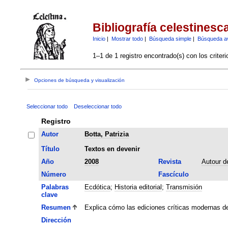
Bibliografía celestinesc
Inicio
|
Mostrar todo
|
Búsqueda simple
|
Búsqueda a
1–1 de 1 registro encontrado(s) con los criter
Opciones de búsqueda y visualización
Seleccionar todo
Deseleccionar todo
Registro
Autor
Botta, Patrizia
Título
Textos en devenir
Año
2008
Revista
Autour d
Número
Fascículo
Palabras
Ecdótica
;
Historia editorial
;
Transmisión
clave
Resumen
Explica cómo las ediciones críticas modernas de
Dirección