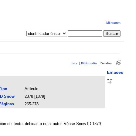
Mi cuenta
Lista
|
Bibliografía
|
Detalles
Enlaces
Tipo
Artículo
ID Snow
2378 [1879]
Páginas
265-278
ión del texto, debidas o no al autor. Véase Snow ID 1879.