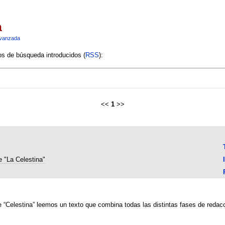
a
vanzada
ios de búsqueda introducidos (
RSS
):
<<
1
>>
e "La Celestina"
 “Celestina” leemos un texto que combina todas las distintas fases de redacc