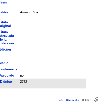
Tesis
Editor
Amran, Rica
Título
original
Título
abreviado
de la
colección
Edición
Medio
Conferencia
Aprobado
no
ID único
2752
Lista
|
Bibliografía
|
Detalles