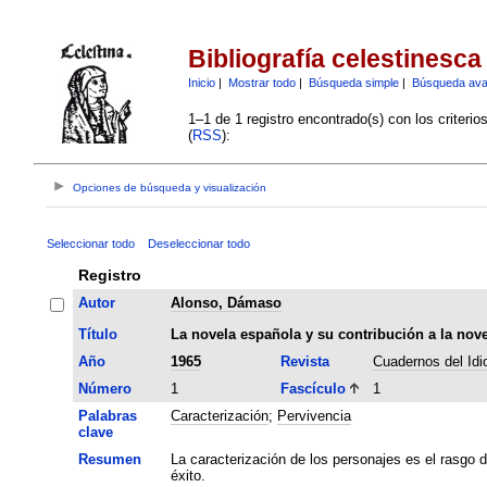
Bibliografía celestinesca
Inicio
|
Mostrar todo
|
Búsqueda simple
|
Búsqueda av
1–1 de 1 registro encontrado(s) con los criteri
(
RSS
):
Opciones de búsqueda y visualización
Seleccionar todo
Deseleccionar todo
Registro
Autor
Alonso, Dámaso
Título
La novela española y su contribución a la nov
Año
1965
Revista
Cuadernos del Id
Número
1
Fascículo
1
Palabras
Caracterización
;
Pervivencia
clave
Resumen
La caracterización de los personajes es el rasgo d
éxito.