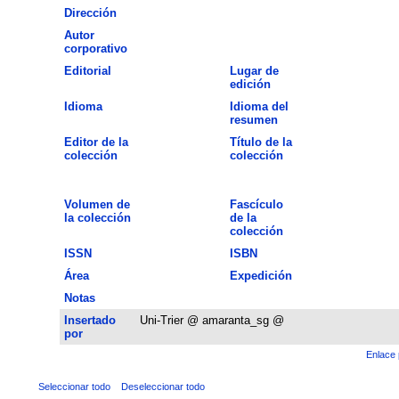
Dirección
Autor
corporativo
Editorial
Lugar de
edición
Idioma
Idioma del
resumen
Editor de la
Título de la
colección
colección
Volumen de
Fascículo
la colección
de la
colección
ISSN
ISBN
Área
Expedición
Notas
Insertado
Uni-Trier @ amaranta_sg @
por
Enlace 
Seleccionar todo
Deseleccionar todo