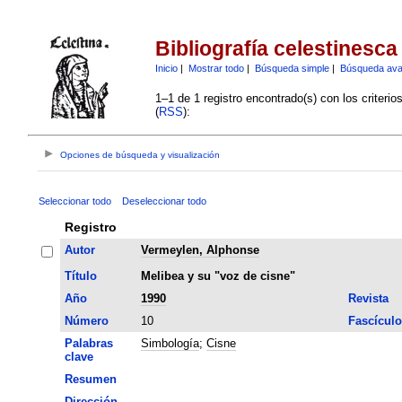
Bibliografía celestinesca
Inicio
|
Mostrar todo
|
Búsqueda simple
|
Búsqueda av
1–1 de 1 registro encontrado(s) con los criteri
(
RSS
):
Opciones de búsqueda y visualización
Seleccionar todo
Deseleccionar todo
Registro
Autor
Vermeylen, Alphonse
Título
Melibea y su "voz de cisne"
Año
1990
Revista
Número
10
Fascículo
Palabras
Simbología
;
Cisne
clave
Resumen
Dirección