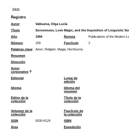
Inicio
Registro
Autor
Valbuena, Olga Lucía
Título
Sorceresses, Love Magic, and the Inquisition of Linguistic Sor
Año
1994
Revista
Publications of the Modern L
Número
109
Fascículo
2
Palabras clave
Amor
;
Religión
;
Magia
;
Hechicería
Resumen
Dirección
Autor
corporativo
Editorial
Lugar de
edición
Idioma
Idioma del
resumen
Editor de la
Título de la
colección
colección
Volumen de la
Fascículo de
colección
la colección
ISSN
0030-8129
ISBN
Área
Expedición