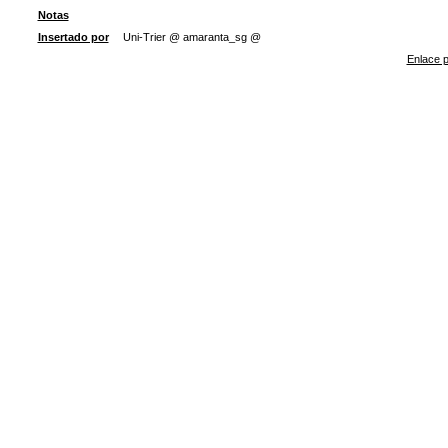
Notas
Insertado por
Uni-Trier @ amaranta_sg @
Enlace p