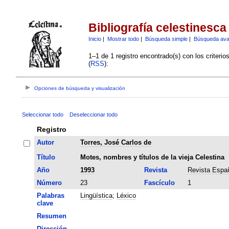
Bibliografía celestinesca
Inicio
|
Mostrar todo
|
Búsqueda simple
|
Búsqueda av
1–1 de 1 registro encontrado(s) con los criteri
(
RSS
):
Opciones de búsqueda y visualización
Seleccionar todo
Deseleccionar todo
Registro
Autor
Torres, José Carlos de
Título
Motes, nombres y títulos de la vieja Celestina
Año
1993
Revista
Revista Españ
Número
23
Fascículo
1
Palabras
Lingüística
;
Léxico
clave
Resumen
Dirección