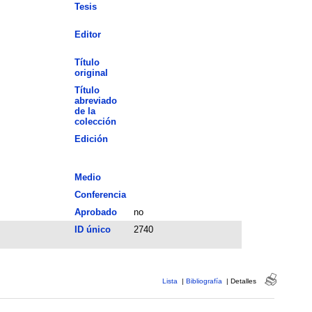
Tesis
Editor
Título
original
Título
abreviado
de la
colección
Edición
Medio
Conferencia
Aprobado
no
ID único
2740
Lista
|
Bibliografía
|
Detalles