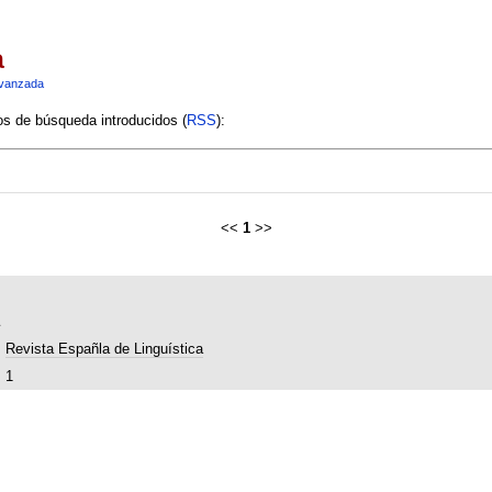
a
vanzada
ios de búsqueda introducidos (
RSS
):
<<
1
>>
Revista Españla de Linguística
1