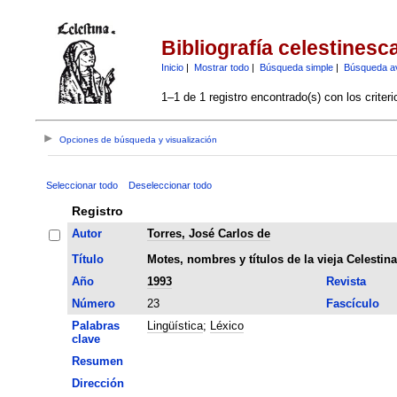
Bibliografía celestinesc
Inicio
|
Mostrar todo
|
Búsqueda simple
|
Búsqueda a
1–1 de 1 registro encontrado(s) con los criter
Opciones de búsqueda y visualización
Seleccionar todo
Deseleccionar todo
Registro
Autor
Torres, José Carlos de
Título
Motes, nombres y títulos de la vieja Celestina
Año
1993
Revista
Número
23
Fascículo
Palabras
Lingüística
;
Léxico
clave
Resumen
Dirección