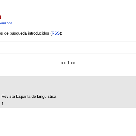
a
vanzada
ios de búsqueda introducidos (
RSS
):
<<
1
>>
Revista Españla de Linguística
1