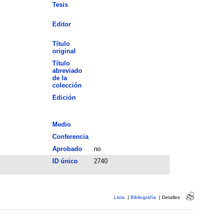
Tesis
Editor
Título
original
Título
abreviado
de la
colección
Edición
Medio
Conferencia
Aprobado
no
ID único
2740
Lista
|
Bibliografía
|
Detalles