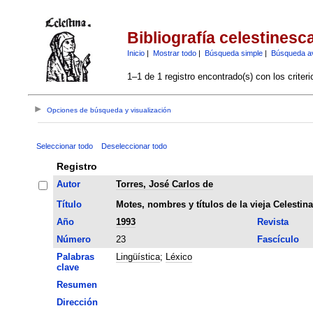
Bibliografía celestinesc
Inicio
|
Mostrar todo
|
Búsqueda simple
|
Búsqueda a
1–1 de 1 registro encontrado(s) con los criter
Opciones de búsqueda y visualización
Seleccionar todo
Deseleccionar todo
Registro
Autor
Torres, José Carlos de
Título
Motes, nombres y títulos de la vieja Celestina
Año
1993
Revista
Número
23
Fascículo
Palabras
Lingüística
;
Léxico
clave
Resumen
Dirección