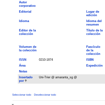
Autor
corporativo
Editorial
Lugar de
edición
Idioma
Idioma del
resumen
Editor de la
Título de la
colección
colección
Volumen de
Fascículo
la colección
de la
colección
ISSN
0210-1874
ISBN
Área
Expedición
Notas
Insertado
Uni-Trier @ amaranta_sg @
por
Seleccionar todo
Deseleccionar todo