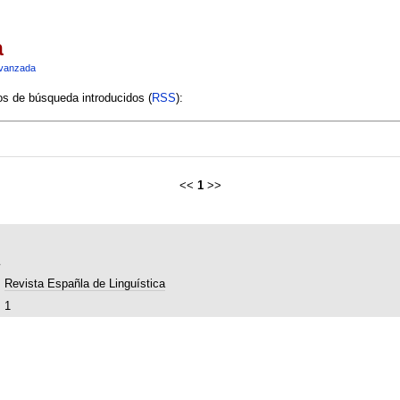
a
vanzada
ios de búsqueda introducidos (
RSS
):
<<
1
>>
Revista Españla de Linguística
1