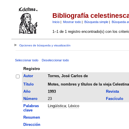
Bibliografía celestinesc
Inicio
|
Mostrar todo
|
Búsqueda simple
|
Búsqueda a
1–1 de 1 registro encontrado(s) con los criter
Opciones de búsqueda y visualización
Seleccionar todo
Deseleccionar todo
Registro
Autor
Torres, José Carlos de
Título
Motes, nombres y títulos de la vieja Celestina
Año
1993
Revista
Número
23
Fascículo
Palabras
Lingüística
;
Léxico
clave
Resumen
Dirección