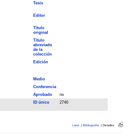
Tesis
Editor
Título
original
Título
abreviado
de la
colección
Edición
Medio
Conferencia
Aprobado
no
ID único
2740
Lista
|
Bibliografía
|
Detalles