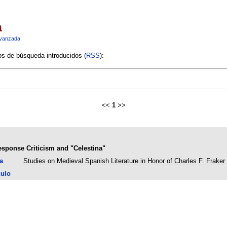
a
vanzada
ios de búsqueda introducidos (
RSS
):
<<
1
>>
esponse Criticism and "Celestina"
a
Studies on Medieval Spanish Literature in Honor of Charles F. Fraker
culo