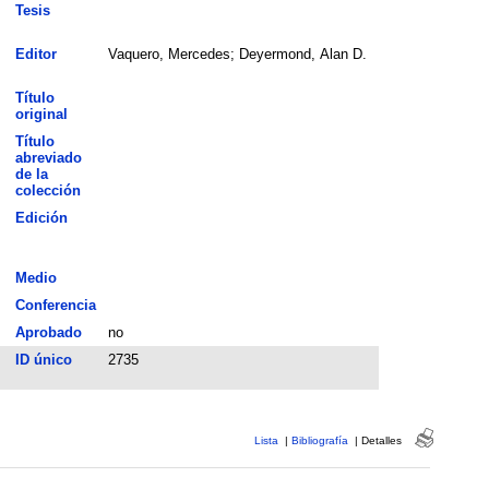
Tesis
Editor
Vaquero, Mercedes; Deyermond, Alan D.
Título
original
Título
abreviado
de la
colección
Edición
Medio
Conferencia
Aprobado
no
ID único
2735
Lista
|
Bibliografía
|
Detalles