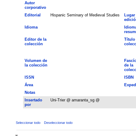
Autor
corporativo
Editorial
Hispanic Seminary of Medieval Studies
Lugar
edició
Idioma
Idiom
resum
Editor de la
Título
colección
colec
Volumen de
Fascí
la colección
de la
colec
ISSN
ISBN
Área
Exped
Notas
Insertado
Uni-Trier @ amaranta_sg @
por
Seleccionar todo
Deseleccionar todo