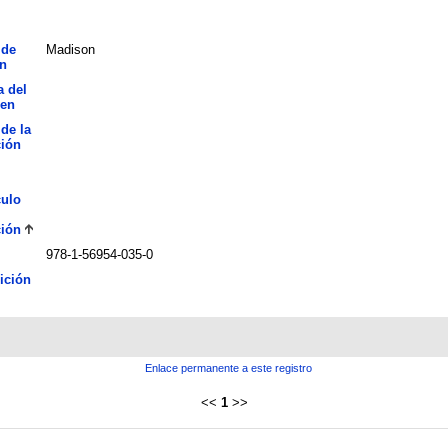
 de
Madison
n
a del
en
 de la
ción
culo
ción
978-1-56954-035-0
ición
Enlace permanente a este registro
<<
1
>>