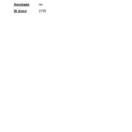
Aprobado
no
ID único
2735