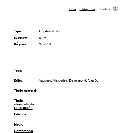
Lista
|
Bibliografía
|
Detalles
Tipo
Capítulo de libro
ID Snow
0793
Páginas
245-258
Tesis
Editor
Vaquero, Mercedes; Deyermond, Alan D.
Título original
Título
abreviado de
la colección
Edición
Medio
Conferencia