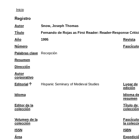
Inicio
Registro
Autor
Snow, Joseph Thomas
Título
Fernando de Rojas as First Reader: Reader-Response Critic
Año
1995
Revista
Número
Fascículo
Palabras clave
Recepción
Resumen
Dirección
Autor
corporativo
Editorial
Hispanic Seminary of Medieval Studies
Lugar de
edición
Idioma
Idioma de
resumen
Editor de la
Título de 
colección
colección
Volumen de la
Fascículo
colección
la colecc
ISSN
ISBN
Área
Expedici