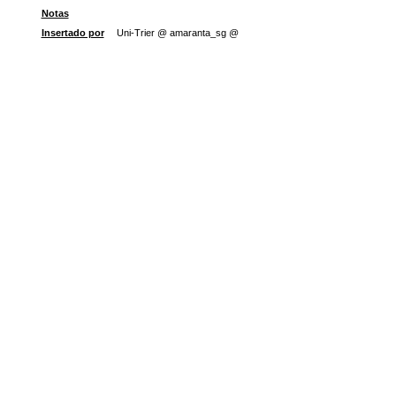
Notas
Insertado por
Uni-Trier @ amaranta_sg @