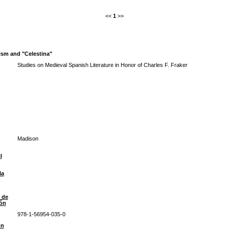
<<
1
>>
ism and "Celestina"
Studies on Medieval Spanish Literature in Honor of Charles F. Fraker
Madison
l
la
 de
ión
978-1-56954-035-0
ón