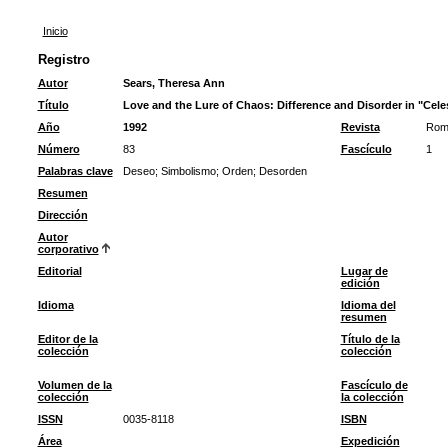
Inicio
Registro
Autor
Sears, Theresa Ann
Título
Love and the Lure of Chaos: Difference and Disorder in "Cele
Año
1992
Revista
Rom
Número
83
Fascículo
1
Palabras clave
Deseo
;
Simbolismo
;
Orden
;
Desorden
Resumen
Dirección
Autor
corporativo
Editorial
Lugar de
edición
Idioma
Idioma del
resumen
Editor de la
Título de la
colección
colección
Volumen de la
Fascículo de
colección
la colección
ISSN
0035-8118
ISBN
Área
Expedición