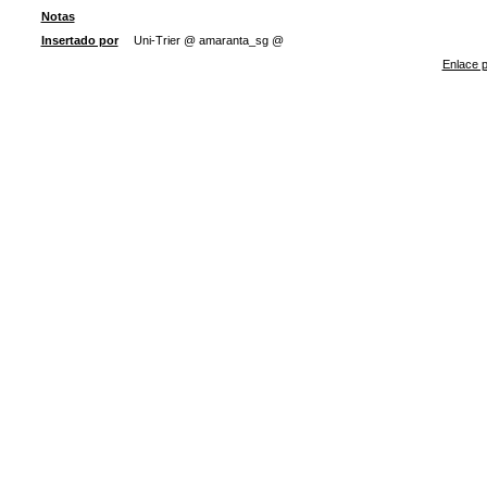
Notas
Insertado por
Uni-Trier @ amaranta_sg @
Enlace p