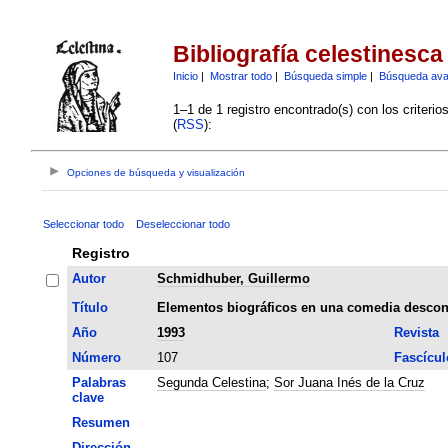
Bibliografía celestinesca
Inicio
|
Mostrar todo
|
Búsqueda simple
|
Búsqueda av
1–1 de 1 registro encontrado(s) con los criteri
(
RSS
):
Opciones de búsqueda y visualización
Seleccionar todo
Deseleccionar todo
Registro
Autor
Schmidhuber, Guillermo
Título
Elementos biográficos en una comedia descon
Año
1993
Revista
Número
107
Fascícul
Palabras
Segunda Celestina
;
Sor Juana Inés de la Cruz
clave
Resumen
Dirección