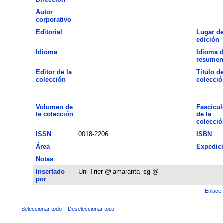
Autor
corporativo
Editorial
Lugar d
edición
Idioma
Idioma d
resumen
Editor de la
Título de
colección
colecció
Volumen de
Fascícul
la colección
de la
colecció
ISSN
0018-2206
ISBN
Área
Expedic
Notas
Insertado
Uni-Trier @ amaranta_sg @
por
Enlace 
Seleccionar todo
Deseleccionar todo