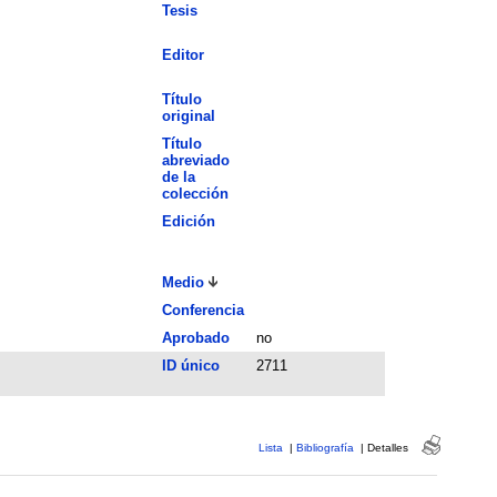
Tesis
Editor
Título
original
Título
abreviado
de la
colección
Edición
Medio
Conferencia
Aprobado
no
ID único
2711
Lista
|
Bibliografía
|
Detalles