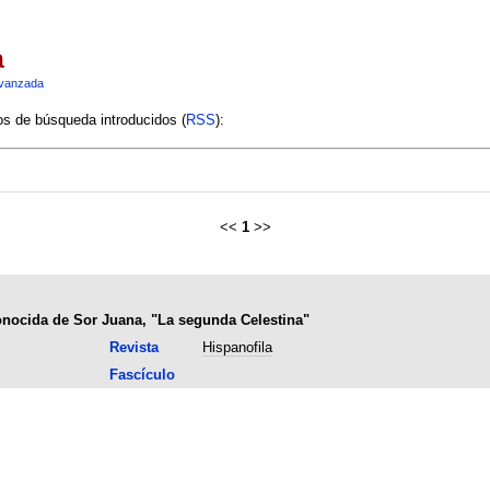
a
vanzada
ios de búsqueda introducidos (
RSS
):
<<
1
>>
nocida de Sor Juana, "La segunda Celestina"
Revista
Hispanofila
Fascículo