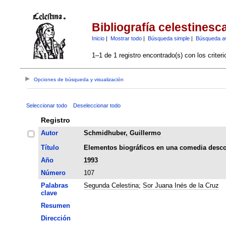
Bibliografía celestinesc
Inicio
|
Mostrar todo
|
Búsqueda simple
|
Búsqueda a
1–1 de 1 registro encontrado(s) con los criter
Opciones de búsqueda y visualización
Seleccionar todo
Deseleccionar todo
Registro
Autor
Schmidhuber, Guillermo
Título
Elementos biográficos en una comedia desco
Año
1993
Número
107
Palabras
Segunda Celestina
;
Sor Juana Inés de la Cruz
clave
Resumen
Dirección