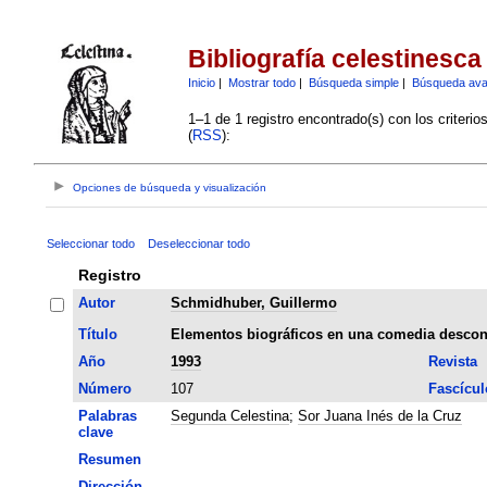
Bibliografía celestinesca
Inicio
|
Mostrar todo
|
Búsqueda simple
|
Búsqueda av
1–1 de 1 registro encontrado(s) con los criteri
(
RSS
):
Opciones de búsqueda y visualización
Seleccionar todo
Deseleccionar todo
Registro
Autor
Schmidhuber, Guillermo
Título
Elementos biográficos en una comedia descon
Año
1993
Revista
Número
107
Fascícul
Palabras
Segunda Celestina
;
Sor Juana Inés de la Cruz
clave
Resumen
Dirección