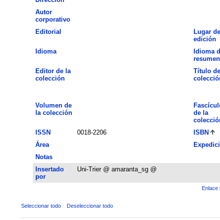
Autor
corporativo
Editorial
Lugar d
edición
Idioma
Idioma d
resumen
Editor de la
Título de
colección
colecció
Volumen de
Fascícul
la colección
de la
colecció
ISSN
0018-2206
ISBN
Área
Expedic
Notas
Insertado
Uni-Trier @ amaranta_sg @
por
Enlace 
Seleccionar todo
Deseleccionar todo