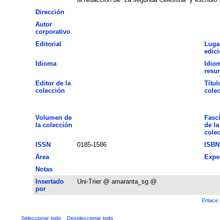
Dirección
Autor
corporativo
Editorial
Luga
edic
Idioma
Idio
resu
Editor de la
Títul
colección
cole
Volumen de
Fasc
la colección
de la
cole
ISSN
0185-1586
ISBN
Área
Expe
Notas
Insertado
Uni-Trier @ amaranta_sg @
por
Enlace 
Seleccionar todo
Deseleccionar todo