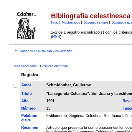
Bibliografía celestinesca
Inicio
|
Mostrar todo
|
Búsqueda simple
|
Búsqueda av
1–1 de 1 registro encontrado(s) con los criteri
(
RSS
):
Opciones de búsqueda y visualización
Seleccionar todo
Deseleccionar todo
Registro
Autor
Schmidhuber, Guillermo
Título
"La segunda Celestina": Sor Juana y la estilom
Año
1991
Revis
Número
15
Fasc
Palabras
Estilometría
;
Segunda Celestina
;
Sor Juana Inés 
clave
Resumen
Artículo que presenta la comprobación estilométr
la redacción de “La segunda Celestina” y escribió