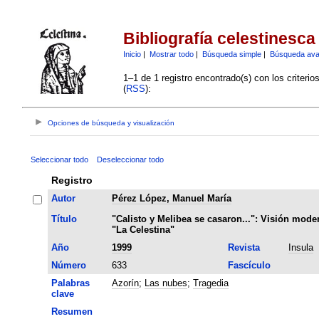
Bibliografía celestinesca
Inicio
|
Mostrar todo
|
Búsqueda simple
|
Búsqueda av
1–1 de 1 registro encontrado(s) con los criteri
(
RSS
):
Opciones de búsqueda y visualización
Seleccionar todo
Deseleccionar todo
Registro
Autor
Pérez López, Manuel María
Título
"Calisto y Melibea se casaron...": Visión mode
"La Celestina"
Año
1999
Revista
Insula
Número
633
Fascículo
Palabras
Azorín
;
Las nubes
;
Tragedia
clave
Resumen