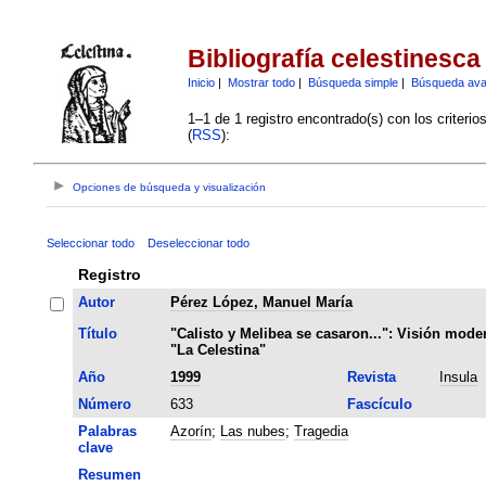
Bibliografía celestinesca
Inicio
|
Mostrar todo
|
Búsqueda simple
|
Búsqueda av
1–1 de 1 registro encontrado(s) con los criteri
(
RSS
):
Opciones de búsqueda y visualización
Seleccionar todo
Deseleccionar todo
Registro
Autor
Pérez López, Manuel María
Título
"Calisto y Melibea se casaron...": Visión mode
"La Celestina"
Año
1999
Revista
Insula
Número
633
Fascículo
Palabras
Azorín
;
Las nubes
;
Tragedia
clave
Resumen