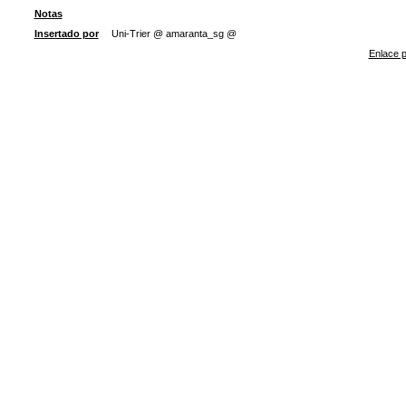
Notas
Insertado por
Uni-Trier @ amaranta_sg @
Enlace p