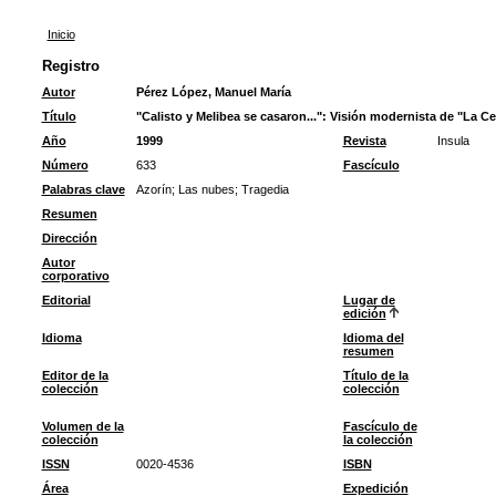
Inicio
Registro
Autor
Pérez López, Manuel María
Título
"Calisto y Melibea se casaron...": Visión modernista de "La Ce
Año
1999
Revista
Insula
Número
633
Fascículo
Palabras clave
Azorín
;
Las nubes
;
Tragedia
Resumen
Dirección
Autor
corporativo
Editorial
Lugar de
edición
Idioma
Idioma del
resumen
Editor de la
Título de la
colección
colección
Volumen de la
Fascículo de
colección
la colección
ISSN
0020-4536
ISBN
Área
Expedición