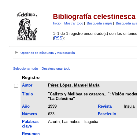
Bibliografía celestinesca
Inicio
|
Mostrar todo
|
Búsqueda simple
|
Búsqueda av
1–1 de 1 registro encontrado(s) con los criteri
(
RSS
):
Opciones de búsqueda y visualización
Seleccionar todo
Deseleccionar todo
Registro
Autor
Pérez López, Manuel María
Título
"Calisto y Melibea se casaron...": Visión mode
"La Celestina"
Año
1999
Revista
Insula
Número
633
Fascículo
Palabras
Azorín
;
Las nubes
;
Tragedia
clave
Resumen