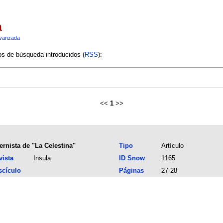
a
vanzada
ios de búsqueda introducidos (
RSS
):
<<
1
>>
ernista de "La Celestina"
Tipo
Artículo
vista
Insula
ID Snow
1165
scículo
Páginas
27-28