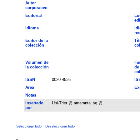
Autor
corporativo
Editorial
Lu
ed
Idioma
Id
re
Editor de la
Tít
colección
co
Volumen de
Fa
la colección
de 
co
ISSN
0020-4536
IS
Área
Ex
Notas
Insertado
Uni-Trier @ amaranta_sg @
por
Seleccionar todo
Deseleccionar todo