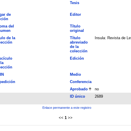
Tesis
gar de
Editor
ición
ioma del
Título
sumen
original
ulo de la
Título
Insula: Revista de L
lección
abreviado
de la
colección
scículo
Edición
la
lección
BN
Medio
pedición
Conferencia
Aprobado
no
ID único
2689
Enlace permanente a este registro
<<
1
>>