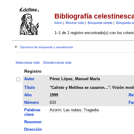
Bibliografía celestinesc
Inicio
|
Mostrar todo
|
Búsqueda simple
|
Búsqueda a
1–1 de 1 registro encontrado(s) con los criter
Opciones de búsqueda y visualización
Seleccionar todo
Deseleccionar todo
Registro
Autor
Pérez López, Manuel María
Título
"Calisto y Melibea se casaron...": Visión mod
Año
1999
Re
Número
633
Fa
Palabras
Azorín
;
Las nubes
;
Tragedia
clave
Resumen
Dirección