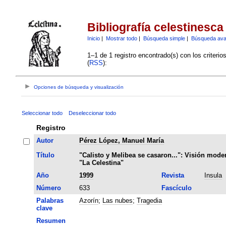
Bibliografía celestinesca
Inicio
|
Mostrar todo
|
Búsqueda simple
|
Búsqueda av
1–1 de 1 registro encontrado(s) con los criteri
(
RSS
):
Opciones de búsqueda y visualización
Seleccionar todo
Deseleccionar todo
Registro
Autor
Pérez López, Manuel María
Título
"Calisto y Melibea se casaron...": Visión mode
"La Celestina"
Año
1999
Revista
Insula
Número
633
Fascículo
Palabras
Azorín
;
Las nubes
;
Tragedia
clave
Resumen