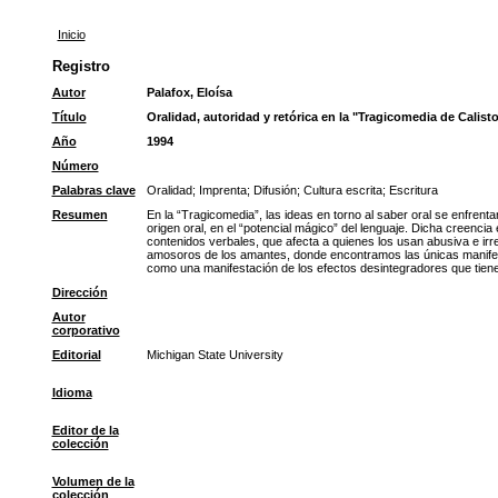
Inicio
Registro
Autor
Palafox, Eloísa
Título
Oralidad, autoridad y retórica en la "Tragicomedia de Calis
Año
1994
Número
Palabras clave
Oralidad
;
Imprenta
;
Difusión
;
Cultura escrita
;
Escritura
Resumen
En la “Tragicomedia”, las ideas en torno al saber oral se enfrenta
origen oral, en el “potencial mágico” del lenguaje. Dicha creencia 
contenidos verbales, que afecta a quienes los usan abusiva e irres
amosoros de los amantes, donde encontramos las únicas manifestaci
como una manifestación de los efectos desintegradores que tiene 
Dirección
Autor
corporativo
Editorial
Michigan State University
Idioma
Editor de la
colección
Volumen de la
colección