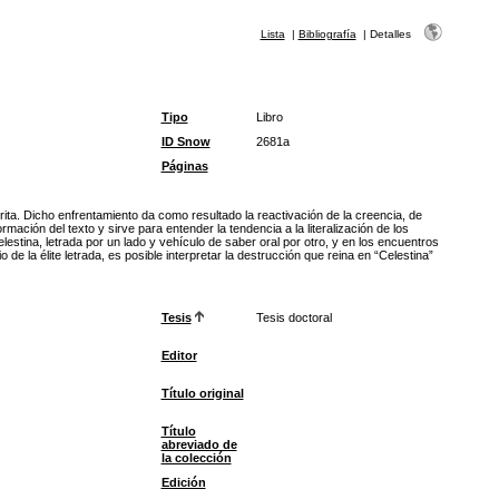
Lista
|
Bibliografía
|
Detalles
Tipo
Libro
ID Snow
2681a
Páginas
crita. Dicho enfrentamiento da como resultado la reactivación de la creencia, de
rmación del texto y sirve para entender la tendencia a la literalización de los
lestina, letrada por un lado y vehículo de saber oral por otro, y en los encuentros
 la élite letrada, es posible interpretar la destrucción que reina en “Celestina”
Tesis
Tesis doctoral
Editor
Título original
Título
abreviado de
la colección
Edición