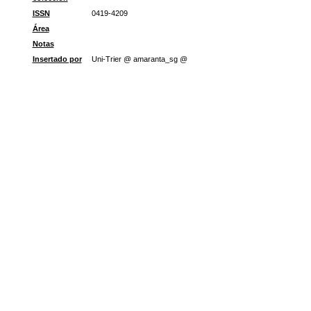
ISSN
0419-4209
Área
Notas
Insertado por
Uni-Trier @ amaranta_sg @