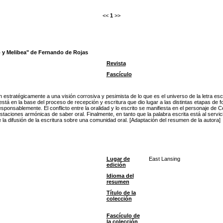
<<
1
>>
to y Melibea" de Fernando de Rojas
Revista
Fascículo
n estratégicamente a una visión corrosiva y pesimista de lo que es el universo de la letra es
está en la base del proceso de recepción y escritura que dio lugar a las distintas etapas de fo
ponsablemente. El conflicto entre la oralidad y lo escrito se manifiesta en el personaje de Ce
ones armónicas de saber oral. Finalmente, en tanto que la palabra escrita está al servicio de
la difusión de la escritura sobre una comunidad oral. [Adaptación del resumen de la autora]
Lugar de
East Lansing
edición
Idioma del
resumen
Título de la
colección
Fascículo de
la colección