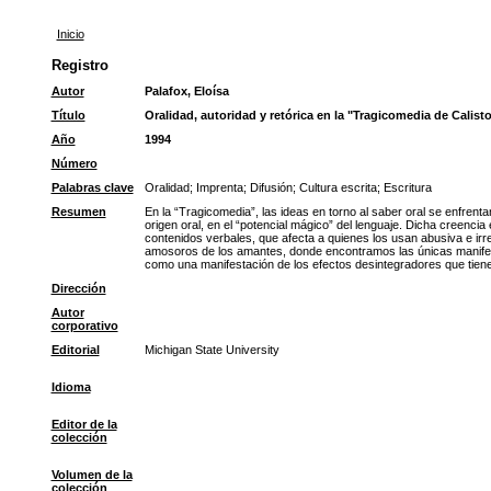
Inicio
Registro
Autor
Palafox, Eloísa
Título
Oralidad, autoridad y retórica en la "Tragicomedia de Calis
Año
1994
Número
Palabras clave
Oralidad
;
Imprenta
;
Difusión
;
Cultura escrita
;
Escritura
Resumen
En la “Tragicomedia”, las ideas en torno al saber oral se enfrenta
origen oral, en el “potencial mágico” del lenguaje. Dicha creencia 
contenidos verbales, que afecta a quienes los usan abusiva e irres
amosoros de los amantes, donde encontramos las únicas manifestaci
como una manifestación de los efectos desintegradores que tiene 
Dirección
Autor
corporativo
Editorial
Michigan State University
Idioma
Editor de la
colección
Volumen de la
colección