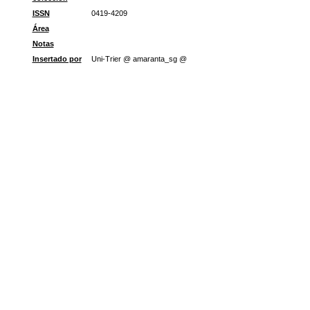
ISSN
0419-4209
Área
Notas
Insertado por
Uni-Trier @ amaranta_sg @