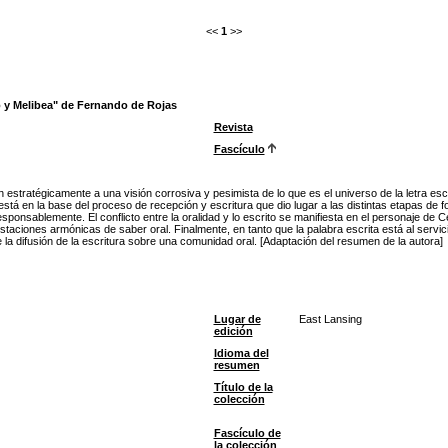
<<
1
>>
to y Melibea" de Fernando de Rojas
Revista
Fascículo
n estratégicamente a una visión corrosiva y pesimista de lo que es el universo de la letra es
está en la base del proceso de recepción y escritura que dio lugar a las distintas etapas de fo
ponsablemente. El conflicto entre la oralidad y lo escrito se manifiesta en el personaje de Ce
ones armónicas de saber oral. Finalmente, en tanto que la palabra escrita está al servicio de
la difusión de la escritura sobre una comunidad oral. [Adaptación del resumen de la autora]
Lugar de
East Lansing
edición
Idioma del
resumen
Título de la
colección
Fascículo de
la colección