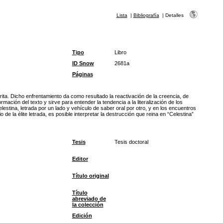
Lista
|
Bibliografía
|
Detalles
Tipo
Libro
ID Snow
2681a
Páginas
crita. Dicho enfrentamiento da como resultado la reactivación de la creencia, de
rmación del texto y sirve para entender la tendencia a la literalización de los
lestina, letrada por un lado y vehículo de saber oral por otro, y en los encuentros
 la élite letrada, es posible interpretar la destrucción que reina en “Celestina”
Tesis
Tesis doctoral
Editor
Título original
Título
abreviado de
la colección
Edición