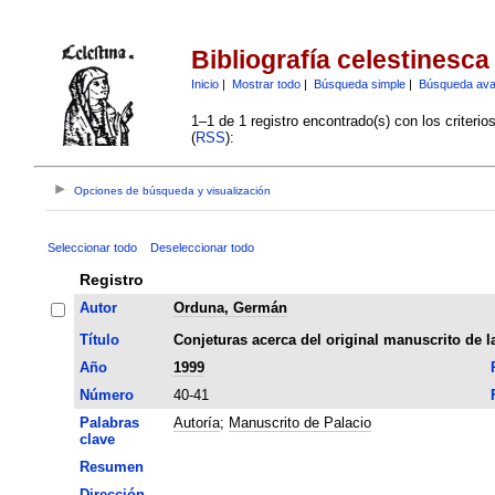
Bibliografía celestinesca
Inicio
|
Mostrar todo
|
Búsqueda simple
|
Búsqueda av
1–1 de 1 registro encontrado(s) con los criteri
(
RSS
):
Opciones de búsqueda y visualización
Seleccionar todo
Deseleccionar todo
Registro
Autor
Orduna, Germán
Título
Conjeturas acerca del original manuscrito de 
Año
1999
Número
40-41
Palabras
Autoría
;
Manuscrito de Palacio
clave
Resumen
Dirección