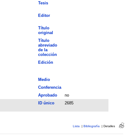
Tesis
Editor
Título
original
Título
abreviado
de la
colección
Edición
Medio
Conferencia
Aprobado
no
ID único
2685
Lista
|
Bibliografía
|
Detalles