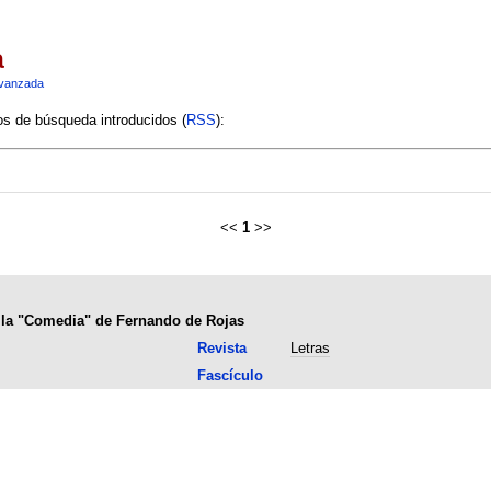
a
vanzada
ios de búsqueda introducidos (
RSS
):
<<
1
>>
e la "Comedia" de Fernando de Rojas
Revista
Letras
Fascículo