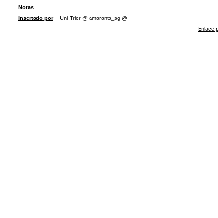
Notas
Insertado por
Uni-Trier @ amaranta_sg @
Enlace p