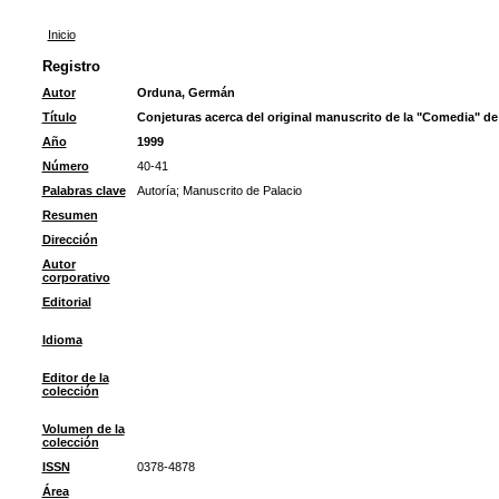
Inicio
Registro
Autor
Orduna, Germán
Título
Conjeturas acerca del original manuscrito de la "Comedia" d
Año
1999
Número
40-41
Palabras clave
Autoría
;
Manuscrito de Palacio
Resumen
Dirección
Autor
corporativo
Editorial
Idioma
Editor de la
colección
Volumen de la
colección
ISSN
0378-4878
Área