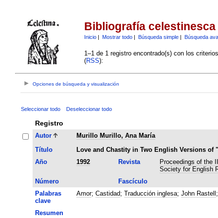
Bibliografía celestinesca
Inicio
|
Mostrar todo
|
Búsqueda simple
|
Búsqueda av
1–1 de 1 registro encontrado(s) con los criteri
(
RSS
):
Opciones de búsqueda y visualización
Seleccionar todo
Deseleccionar todo
Registro
Autor
Murillo Murillo, Ana María
Título
Love and Chastity in Two English Versions of 
Año
1992
Revista
Proceedings of the I
Society for English
Número
Fascículo
Palabras
Amor
;
Castidad
;
Traducción inglesa
;
John Rastell
clave
Resumen